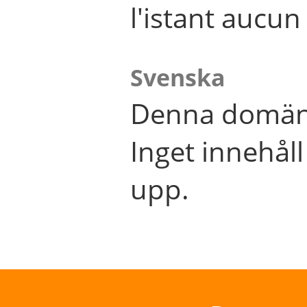
l'istant aucu
Svenska
Denna domän 
Inget innehål
upp.